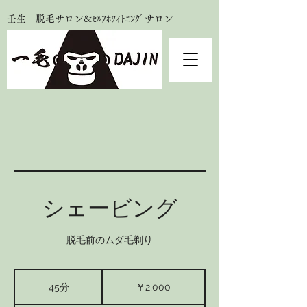
壬生 脱毛サロン&ｾﾙﾌﾎﾜｲﾄﾆﾝｸﾞサロン
シェービング
脱毛前のムダ毛剃り
2,000
円
45分
4
￥2,000
5