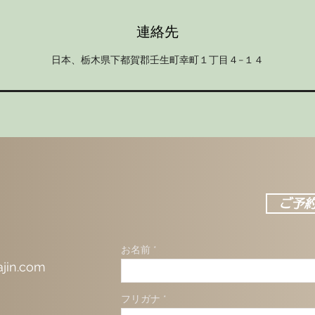
連絡先
日本、栃木県下都賀郡壬生町幸町１丁目４−１４
ご予
お名前
ajin.com
フリガナ